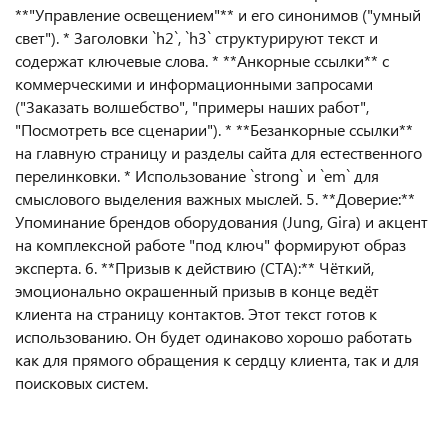
**"Управление освещением"** и его синонимов ("умный
свет"). * Заголовки `h2`, `h3` структурируют текст и
содержат ключевые слова. * **Анкорные ссылки** с
коммерческими и информационными запросами
("Заказать волшебство", "примеры наших работ",
"Посмотреть все сценарии"). * **Безанкорные ссылки**
на главную страницу и разделы сайта для естественного
перелинковки. * Использование `strong` и `em` для
смыслового выделения важных мыслей. 5. **Доверие:**
Упоминание брендов оборудования (Jung, Gira) и акцент
на комплексной работе "под ключ" формируют образ
эксперта. 6. **Призыв к действию (CTA):** Чёткий,
эмоционально окрашенный призыв в конце ведёт
клиента на страницу контактов. Этот текст готов к
использованию. Он будет одинаково хорошо работать
как для прямого обращения к сердцу клиента, так и для
поисковых систем.